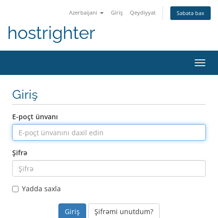
Azerbaijani
Giriş
Qeydiyyat
Səbətə bax
hostrighter
Naviq
keçid
Giriş
E-poçt ünvanı
Şifrə
Yadda saxla
Şifrəmi unutdum?