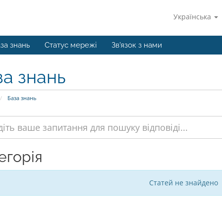
Українська
за знань
Статус мережі
Зв'язок з нами
за знань
База знань
егорія
Статей не знайдено