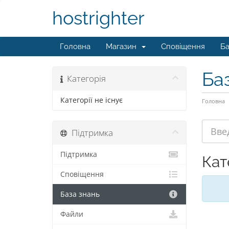
hostrighter
Головна
Магазин
Сповіщення
Ба
Ба
Категорія
Категорії не існує
Головна
Підтримка
Підтримка
Кат
Сповіщення
База знань
Файли